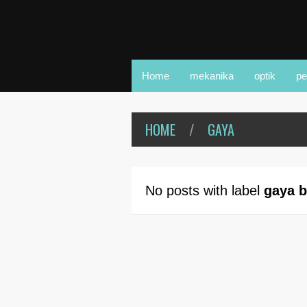
Home
mekanika
optik
pe
HOME
/
GAYA
No posts with label
gaya b