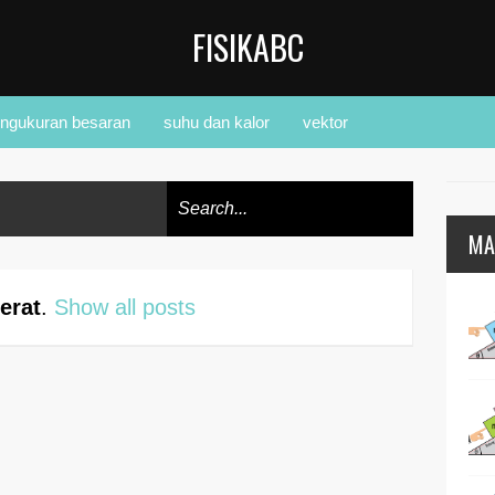
FISIKABC
ngukuran besaran
suhu dan kalor
vektor
MA
erat
.
Show all posts