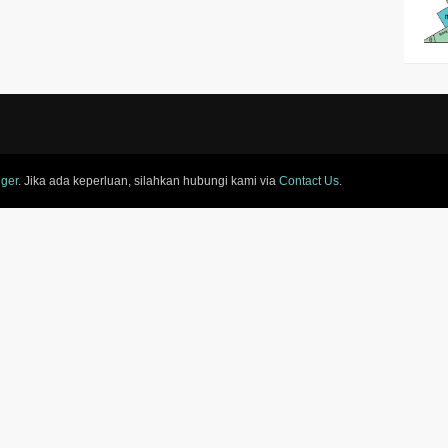
ger
. Jika ada keperluan, silahkan hubungi kami via
Contact Us
.