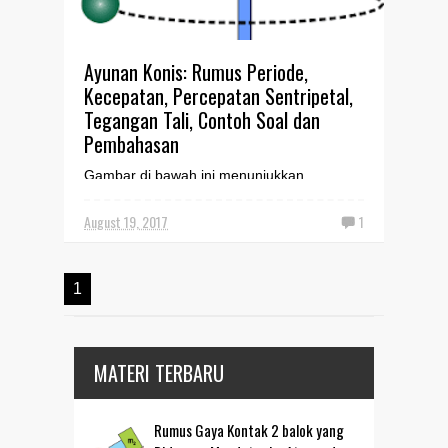
Ayunan Konis: Rumus Periode,
Kecepatan, Percepatan Sentripetal,
Tegangan Tali, Contoh Soal dan
Pembahasan
Gambar di bawah ini menunjukkan
permainan bola tambatan yang dalam
istilah fisika disebut ayunan konikal atau
August 19, 2017
1
ayunan kerucut. Permainan t...
1
MATERI TERBARU
Rumus Gaya Kontak 2 balok yang