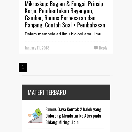
Mikroskop: Bagian & Fungsi, Prinsip
Kerja, Pembentukan Bayangan,
Gambar, Rumus Perbesaran dan
Panjang, Contoh Soal + Pembahasan
Dalam mempelajari ilmu biologi atau ilmu
hayat, tentunya mikroskop merupakan
salah satu alat yang sangat dibutuhkan
January 11, 2018
Reply
terutama untuk pengama...
1
MATERI TERBARU
Rumus Gaya Kontak 2 balok yang
Didorong Mendatar ke Atas pada
Bidang Miring Licin