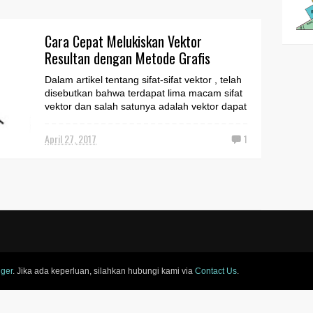
Cara Cepat Melukiskan Vektor
Resultan dengan Metode Grafis
Dalam artikel tentang sifat-sifat vektor , telah
disebutkan bahwa terdapat lima macam sifat
vektor dan salah satunya adalah vektor dapat
d...
April 27, 2017
1
ger
. Jika ada keperluan, silahkan hubungi kami via
Contact Us
.