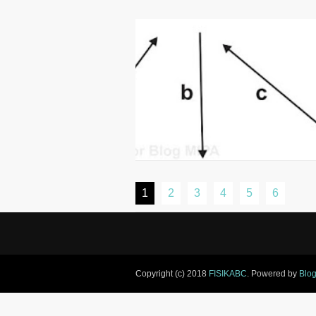
1
2
3
4
5
6
Copyright (c) 2018
FISIKABC
. Powered by
Blog