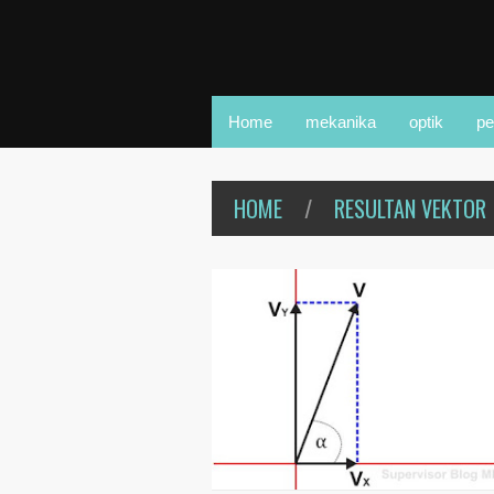
Home
mekanika
optik
pe
HOME
/
RESULTAN VEKTOR