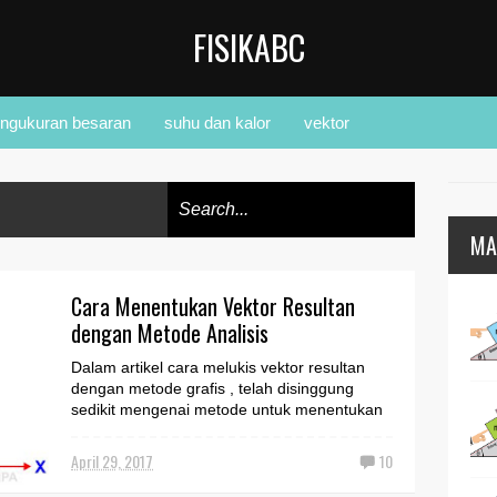
FISIKABC
ngukuran besaran
suhu dan kalor
vektor
MA
Cara Menentukan Vektor Resultan
dengan Metode Analisis
Dalam artikel cara melukis vektor resultan
dengan metode grafis , telah disinggung
sedikit mengenai metode untuk menentukan
vektor resultan...
April 29, 2017
10