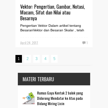
Vektor: Pengertian, Gambar, Notasi,
Macam, Sifat dan Nilai atau
Besarnya
Pengertian Vektor Dalam artikel tentang
BesaranVektor dan Besaran Skalar , telah
dijelaskan secara lengkap mengenai definisi
dan conto...
April 24, 2017
1
1
2
3
4
5
MATERI TERBARU
Rumus Gaya Kontak 2 balok yang
Didorong Mendatar ke Atas pada
Bidang Miring Licin