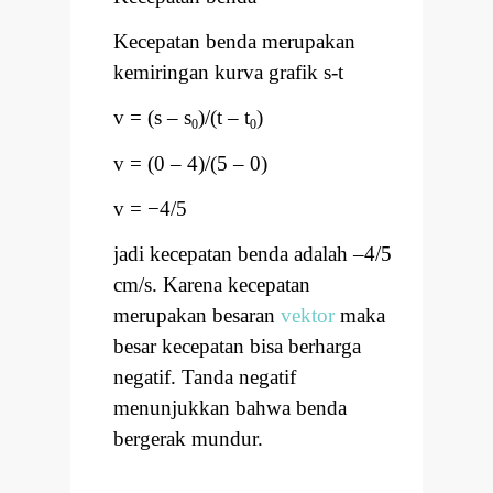
Kecepatan benda merupakan
kemiringan kurva grafik s-t
v = (s
–
s
)/(t
–
t
)
0
0
v = (0
–
4)/(5
–
0)
v =
−
4/5
jadi kecepatan benda adalah
–
4/5
cm/s. Karena kecepatan
merupakan besaran
vektor
maka
besar kecepatan bisa berharga
negatif. Tanda negatif
menunjukkan bahwa benda
bergerak mundur.