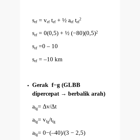
s
= v
t
+ ½ a
t
2
ef
ef
ef
ef
ef
s
= 0(0,5) + ½ (
−
80)(0,5)
2
ef
s
=0
–
10
ef
s
=
–
10 km
ef
Gerak f
−
g (GLBB
dipercepat
→
berbalik arah)
a
=
∆
v/
∆
t
fg
a
= v
/t
fg
fg
fg
a
= 0
−
(
–
40)/(3
−
2,5)
fg