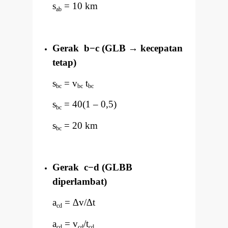
s
= 10 km
ab
Gerak b
−
c (GLB
→
kecepatan
tetap)
s
= v
t
bc
bc
bc
s
= 40(1
–
0,5)
bc
s
= 20 km
bc
Gerak c
−
d (GLBB
diperlambat)
a
=
∆
v/
∆
t
cd
a
= v
/t
cd
cd
cd