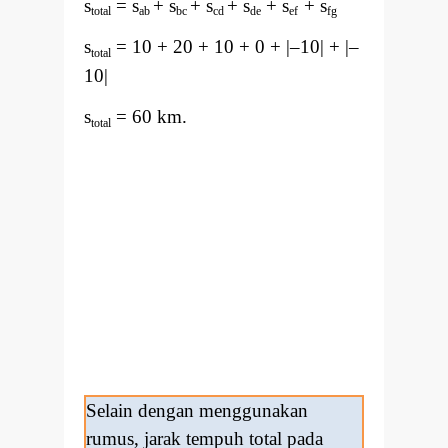
s
= s
+ s
+ s
+ s
+ s
+ s
total
ab
bc
cd
de
ef
fg
s
= 10 + 20 + 10 + 0 + |
–
10| + |
–
total
10|
s
= 60 km.
total
Selain dengan menggunakan
rumus, jarak tempuh total pada