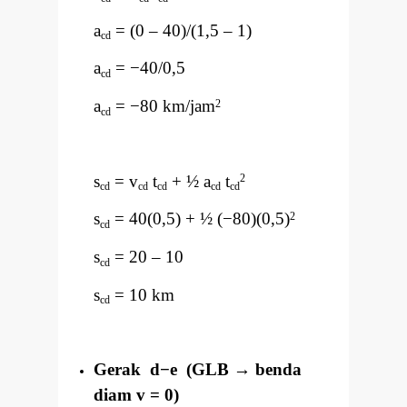
a
= (0
–
40)/(1,5
–
1)
cd
a
=
−
40/0,5
cd
a
=
−
80 km/jam
2
cd
s
= v
t
+ ½ a
t
2
cd
cd
cd
cd
cd
s
= 40(0,5) + ½ (
−
80)(0,5)
2
cd
s
= 20
–
10
cd
s
= 10 km
cd
Gerak d
−
e (GLB
→
benda
diam v = 0)