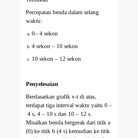
Percepatan benda dalam selang
waktu:
0
–
4 sekon
4 sekon
–
10 sekon
10 sekon
–
12 sekon
Penyelesaian
Berdasarkan grafik v-t di atas,
terdapat tiga interval waktu yaitu 0
–
4 s, 4
–
10 s dan 10
–
12 s.
Misalkan benda bergerak dari titik a
(0) ke titik b (4 s) kemudian ke titik