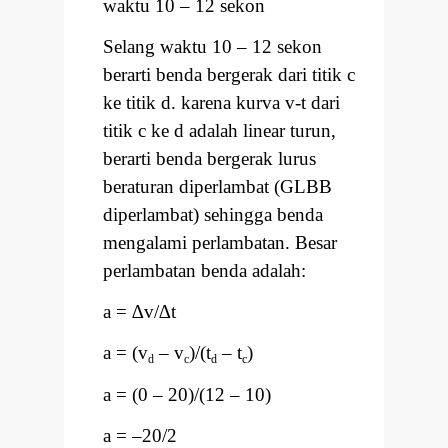
waktu 10
–
12 sekon
Selang waktu 10
–
12 sekon
berarti benda bergerak dari titik c
ke titik d. karena kurva v-t dari
titik c ke d adalah linear turun,
berarti benda bergerak lurus
beraturan diperlambat (GLBB
diperlambat) sehingga benda
mengalami perlambatan. Besar
perlambatan benda adalah:
a =
∆
v/
∆
t
a = (v
–
v
)/(t
–
t
)
d
c
d
c
a = (0
–
20)/(12
–
10)
a =
–
20/2