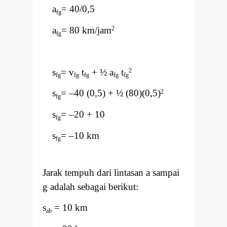
a
= 40/0,5
fg
a
= 80 km/jam
2
fg
s
= v
t
+ ½ a
t
2
fg
fg
fg
fg
fg
s
=
–
40 (0,5) + ½ (80)(0,5)
2
fg
s
=
–
20 + 10
fg
s
=
–
10 km
fg
Jarak tempuh dari lintasan a sampai
g adalah sebagai berikut:
s
= 10 km
ab