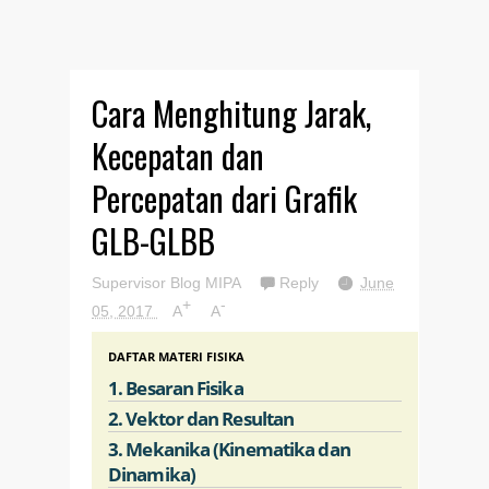
Cara Menghitung Jarak,
Kecepatan dan
Percepatan dari Grafik
GLB-GLBB
Supervisor Blog MIPA
Reply
June
+
-
05, 2017
A
A
DAFTAR MATERI FISIKA
1. Besaran Fisika
2. Vektor dan Resultan
3. Mekanika (Kinematika dan
Dinamika)