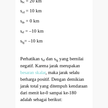
s
= 20 km
bc
s
= 10 km
cd
s
= 0 km
de
s
=
–
10 km
ef
s
=
–
10 km
fg
Perhatikan s
dan s
yang bernilai
ef
fg
negatif. Karena jarak merupakan
besaran skalar
, maka jarak selalu
berharga positif. Dengan demikian
jarak total yang ditempuh kendaraan
dari menit ke-0 sampai ke-180
adalah sebagai berikut: