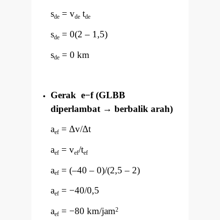
s
= v
t
de
de
de
s
= 0(2
–
1,5)
de
s
= 0 km
de
Gerak e
−
f (GLBB
diperlambat
→
berbalik arah)
a
=
∆
v/
∆
t
ef
a
= v
/t
ef
ef
ef
a
= (
–
40
–
0)/(2,5
–
2)
ef
a
=
−
40/0,5
ef
a
=
−
80 km/jam
2
ef