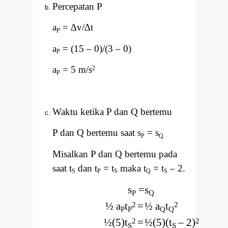
Percepatan P
a
=
∆
v/
∆
t
P
a
= (15
–
0)/(3
–
0)
P
a
= 5 m/s
2
P
Waktu ketika P dan Q bertemu
P dan Q bertemu saat s
= s
P
Q
Misalkan P dan Q bertemu pada
saat t
dan t
= t
maka t
= t
–
2.
S
P
S
Q
S
s
=
s
P
Q
½ a
t
=
½ a
t
2
2
P
P
Q
Q
½(5)t
=
½(5)(t
–
2)
2
2
S
S