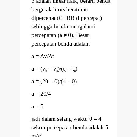
b adalah linear naik, berarti benda
bergerak lurus beraturan
dipercepat (GLBB dipercepat)
sehingga benda mengalami
percepatan (a
≠
0). Besar
percepatan benda adalah:
a =
∆
v/
∆
t
a = (v
–
v
)/(t
–
t
)
b
a
b
a
a = (20
–
0)/(4
–
0)
a = 20/4
a = 5
jadi dalam selang waktu 0
–
4
sekon percepatan benda adalah 5
m/s
2