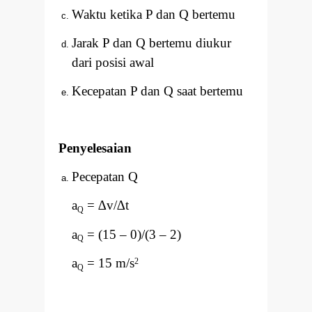
Waktu ketika P dan Q bertemu
Jarak P dan Q bertemu diukur
dari posisi awal
Kecepatan P dan Q saat bertemu
Penyelesaian
Pecepatan Q
a
=
∆
v/
∆
t
Q
a
= (15
–
0)/(3
–
2)
Q
a
= 15 m/s
2
Q