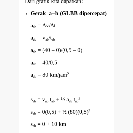
Dari grafik kita dapatkan:
Gerak a
−
b (GLBB dipercepat)
a
=
∆
v/
∆
t
ab
a
= v
/t
ab
ab
ab
a
= (40
–
0)/(0,5
–
0)
ab
a
= 40/0,5
ab
a
= 80 km/jam
2
ab
s
= v
t
+ ½ a
t
2
ab
ab
ab
ab
ab
s
= 0(0,5) + ½ (80)(0,5)
2
ab
s
= 0 + 10 km
ab