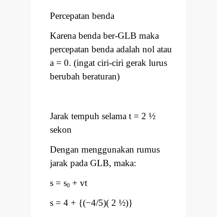
Percepatan benda
Karena benda ber-GLB maka
percepatan benda adalah nol atau
a = 0. (ingat ciri-ciri gerak lurus
berubah beraturan)
Jarak tempuh selama t = 2 ½
sekon
Dengan menggunakan rumus
jarak pada GLB, maka:
s = s
+ vt
0
s = 4 + {(
−
4/5)( 2 ½)}