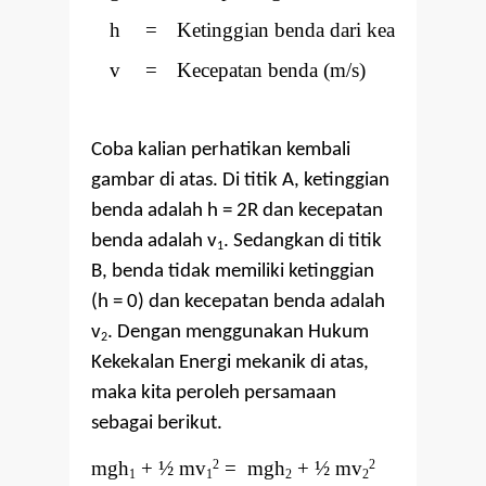
h
=
Ketinggian benda dari keadaan dasar
v
=
Kecepatan benda (m/s)
Coba kalian perhatikan kembali
gambar di atas. Di titik A, ketinggian
benda adalah h = 2R dan kecepatan
benda adalah v
. Sedangkan di titik
1
B, benda tidak memiliki ketinggian
(h = 0) dan kecepatan benda adalah
v
. Dengan menggunakan Hukum
2
Kekekalan Energi mekanik di atas,
maka kita peroleh persamaan
sebagai berikut.
mgh
+ ½ mv
= mgh
+ ½ mv
2
2
1
1
2
2