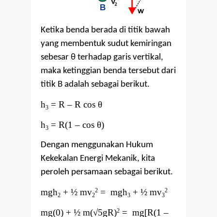
Ketika benda berada di titik bawah
yang membentuk sudut kemiringan
sebesar
θ
terhadap garis vertikal,
maka ketinggian benda tersebut dari
titik B adalah sebagai berikut.
h
= R
–
R cos
θ
3
h
= R(1
–
cos θ)
3
Dengan menggunakan Hukum
Kekekalan Energi Mekanik, kita
peroleh persamaan sebagai berikut.
mgh
+ ½ mv
= mgh
+ ½ mv
2
2
2
2
3
3
mg(0) + ½ m(
√
5gR)
= mg[
R(1
–
2