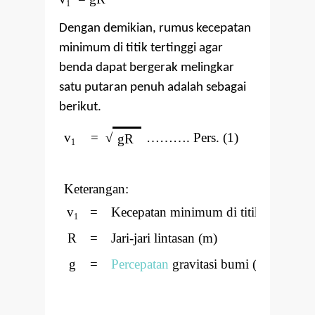
1
Dengan demikian, rumus kecepatan
minimum di titik tertinggi agar
benda dapat bergerak melingkar
satu putaran penuh adalah sebagai
berikut.
v
=
√
………. Pers. (1)
gR
1
Keterangan:
v
=
Kecepatan minimum di titik A (m/s)
1
R
=
Jari-jari lintasan (m)
g
=
Percepatan
gravitasi bumi (m/s
)
2