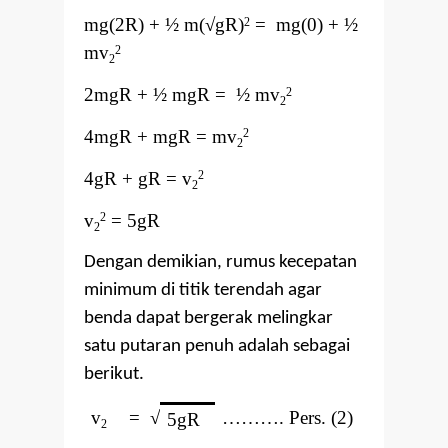
mg(2R) + ½ m(
√
gR)
= mg(0) + ½
2
mv
2
2
2mgR + ½ mgR = ½ mv
2
2
4mgR + mgR = mv
2
2
4gR + gR = v
2
2
v
= 5gR
2
2
Dengan demikian, rumus kecepatan
minimum di titik terendah agar
benda dapat bergerak melingkar
satu putaran penuh adalah sebagai
berikut.
v
=
√
………. Pers. (2)
5gR
2