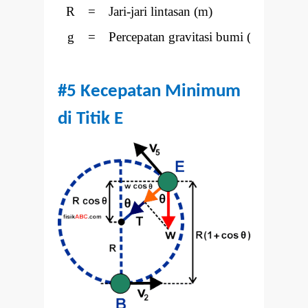
R
=
Jari-jari lintasan (m)
g
=
Percepatan gravitasi bumi (m/s
)
2
#5 Kecepatan Minimum
di Titik E