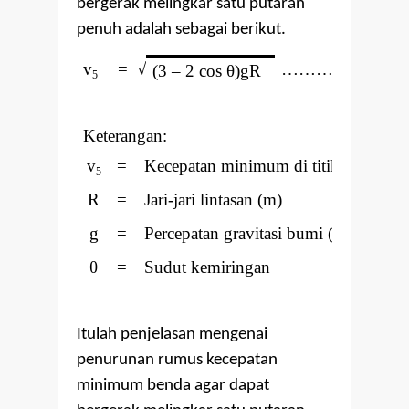
bergerak melingkar satu putaran
penuh adalah sebagai berikut.
v
=
√
………. Pers. (5)
(3
–
2 cos
θ)gR
5
Keterangan:
v
=
Kecepatan minimum di titik E (m/s)
5
R
=
Jari-jari lintasan (m)
g
=
Percepatan gravitasi bumi (m/s
)
2
θ
=
Sudut kemiringan
Itulah penjelasan mengenai
penurunan rumus kecepatan
minimum benda agar dapat