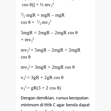
cos θ)
] + ½ mv
2
3
/
mgR = mgR
–
mgR
5
2
cos
θ
+
/
mv
1
2
2
3
5mgR = 2mgR
–
2mgR cos
θ
+
mv
2
3
mv
= 5mgR
–
2mgR + 2mgR
2
3
cos
θ
mv
= 3mgR + 2mgR cos
θ
2
3
v
= 3gR + 2gR cos
θ
2
3
v
= gR(3 + 2 cos
θ
)
2
3
Dengan demikian, rumus kecepatan
minimum di titik C agar benda dapat