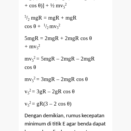
+
cos θ)
] + ½ mv
2
5
/
mgR = mgR + mgR
5
2
cos
θ
+
/
mv
1
2
2
5
5mgR = 2mgR + 2mgR cos
θ
+
mv
2
5
mv
= 5mgR
–
2mgR
–
2mgR
2
5
cos
θ
mv
= 3mgR
–
2mgR cos
θ
2
5
v
= 3gR
–
2gR cos
θ
2
5
v
= gR(3
–
2 cos
θ
)
2
5
Dengan demikian, rumus kecepatan
minimum di titik E agar benda dapat