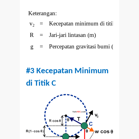
Keterangan:
v
=
Kecepatan minimum di titik B (m/s)
2
R
=
Jari-jari lintasan (m)
g
=
Percepatan gravitasi bumi (m/s
)
2
#3 Kecepatan Minimum
di Titik C