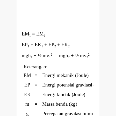
EM
= EM
1
2
EP
+ EK
+ EP
+ EK
1
1
2
2
mgh
+ ½ mv
= mgh
+ ½ mv
2
2
1
1
2
2
Keterangan:
EM
=
Energi mekanik (Joule)
EP
=
Energi potensial gravitasi (Joule)
EK
=
Energi kinetik (Joule)
m
=
Massa benda (kg)
g
=
Percepatan gravitasi bumi (m/s
)
2