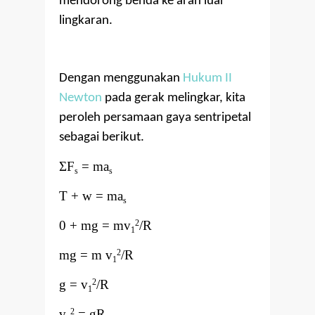
mendorong benda ke arah luar
lingkaran.
Dengan menggunakan
Hukum II
Newton
pada gerak melingkar, kita
peroleh persamaan gaya sentripetal
sebagai berikut.
Σ
F
= ma
s
s
T + w = ma
s
0 + mg = mv
/R
2
1
mg = m v
/R
2
1
g = v
/R
2
1
v
= gR
2