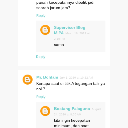
panah kecepatannya dibalik jadi
searah jarum jam?
Reply
Supervisor Blog
MIPA
March 16, 2019 at
2:15 PM
sama...
Reply
Mr. Bohlam
July 1, 2020 at 10:22 AM
Kenapa saat di titik A tegangan talinya
nol ?
Reply
Bostang Palaguna
August
24, 2020 at 8:05 AM
kita ingin kecepatan
minimum, dan saat