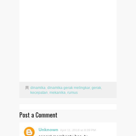
dinamika
,
dinamika gerak melingkar
,
gerak
,
kecepatan
,
mekanika
,
rumus
Post a Comment
Unknown
April 11, 2018 at 8:39 PM