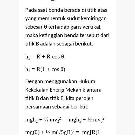
Pada saat benda berada di titik atas
yang membentuk sudut kemiringan
sebesar
θ
terhadap garis vertikal,
maka ketinggian benda tersebut dari
titik B adalah sebagai berikut.
h
= R + R cos
θ
5
h
= R(1 +
cos θ)
5
Dengan menggunakan Hukum
Kekekalan Energi Mekanik antara
titik B dan titik E, kita peroleh
persamaan sebagai berikut.
mgh
+ ½ mv
= mgh
+ ½ mv
2
2
2
2
5
5
mg(0) + ½ m(
√
5gR)
= mg[R(1
2