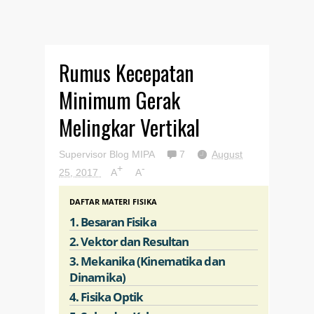
Rumus Kecepatan
Minimum Gerak
Melingkar Vertikal
Supervisor Blog MIPA
7
August
+
-
25, 2017
A
A
DAFTAR MATERI FISIKA
1. Besaran Fisika
2. Vektor dan Resultan
3. Mekanika (Kinematika dan
Dinamika)
4. Fisika Optik