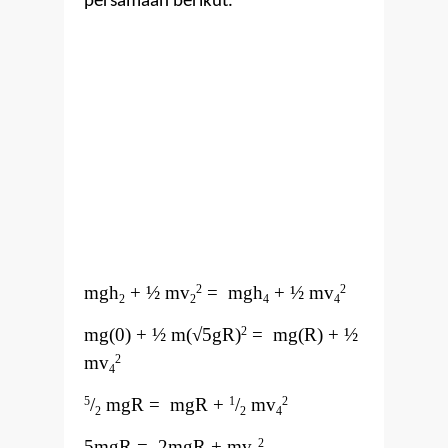
persamaan berikut.
mgh
+ ½ mv
= mgh
+ ½ mv
2
2
2
2
4
4
mg(0) + ½ m(
√
5gR)
= mg(R) + ½
2
mv
2
4
/
mgR = mgR +
/
mv
5
1
2
2
2
4
5mgR = 2mgR + mv
2