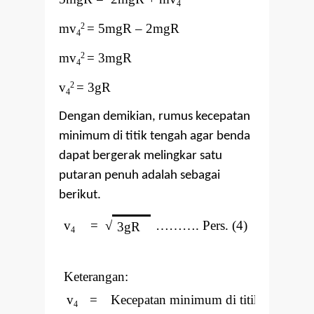
4
mv
= 5mgR
–
2mgR
2
4
mv
= 3mgR
2
4
v
= 3gR
2
4
Dengan demikian, rumus kecepatan
minimum di titik tengah agar benda
dapat bergerak melingkar satu
putaran penuh adalah sebagai
berikut.
v
=
√
………. Pers. (4)
3gR
4
Keterangan:
v
=
Kecepatan minimum di titik D (m/s)
4