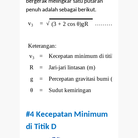
bergerak melingkar satu putaran
penuh adalah sebagai berikut.
v
=
√
………. Pers. (3)
(3 + 2 cos
θ)gR
3
Keterangan:
v
=
Kecepatan minimum di titik C (m/s)
3
R
=
Jari-jari lintasan (m)
g
=
Percepatan gravitasi bumi (m/s
)
2
θ
=
Sudut kemiringan
#4 Kecepatan Minimum
di Titik D