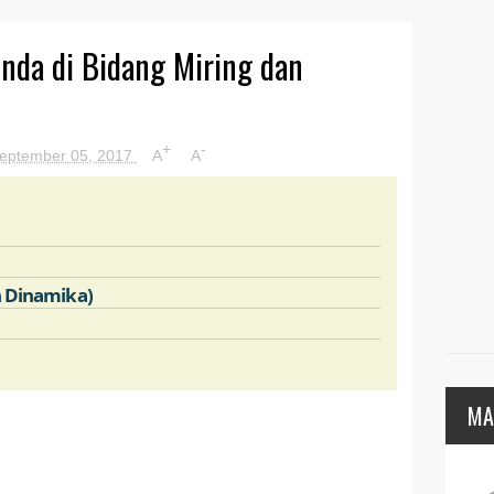
nda di Bidang Miring dan
+
-
eptember 05, 2017
A
A
n Dinamika)
MA