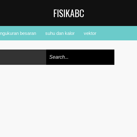
FISIKABC
ngukuran besaran
suhu dan kalor
vektor