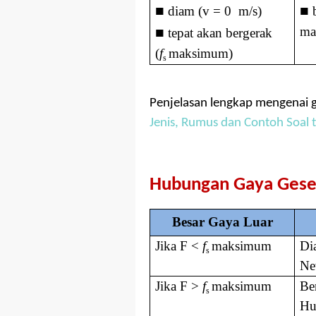
■
■
diam (v = 0 m/s)
b
■
ma
tepat akan bergerak
(
f
maksimum)
s
Penjelasan lengkap mengenai g
Jenis, Rumus dan Contoh Soal 
Hubungan Gaya Gese
Besar Gaya Luar
Jika F <
f
maksimum
Di
s
Ne
Jika F >
f
maksimum
Be
s
Hu