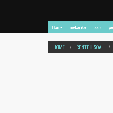
Home
mekanika
optik
pe
HOME
/
CONTOH SOAL
/