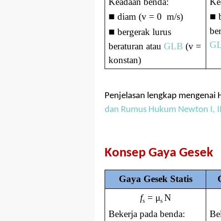
Keadaan benda:
Ke
■
■
diam (v = 0 m/s)
b
■
be
bergerak lurus
G
beraturan atau
GLB
(v =
konstan)
Penjelasan lengkap mengenai 
dan Rumus Hukum Newton I, II,
Konsep Gaya Gesek
Gaya Gesek Statis
f
=
μ
N
s
s
Bekerja pada benda:
Be