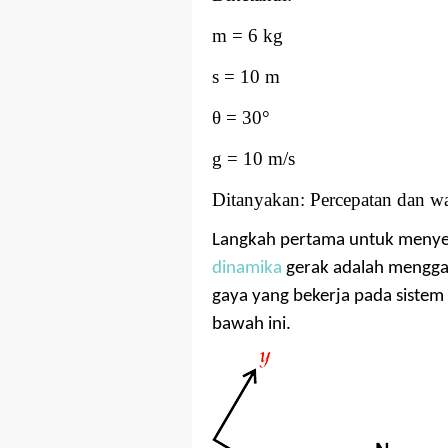
m = 6 kg
s = 10 m
θ
= 30
°
g = 10 m/s
Ditanyakan: Percepatan dan w
Langkah pertama untuk menye
dinamika
gerak adalah menggam
gaya yang bekerja pada sistem
bawah ini.