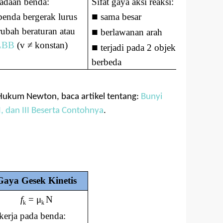
adaan benda:
Sifat gaya aksi reaksi:
■
enda bergerak lurus
sama besar
rubah beraturan atau
■
berlawanan arah
LBB
(v
≠
konstan)
■
terjadi pada 2 objek
berbeda
Hukum Newton, baca artikel tentang:
Bunyi
 dan III Beserta Contohnya
.
Gaya Gesek Kinetis
f
=
μ
N
k
k
kerja pada benda: