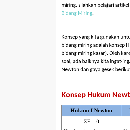
miring, silahkan pelajari artike
Bidang Miring
.
Konsep yang kita gunakan unt
bidang miring adalah konsep 
bidang miring kasar). Oleh kar
soal, ada baiknya kita ingat-i
Newton dan gaya gesek berikut 
Konsep Hukum New
Hukum I Newton
Σ
F = 0