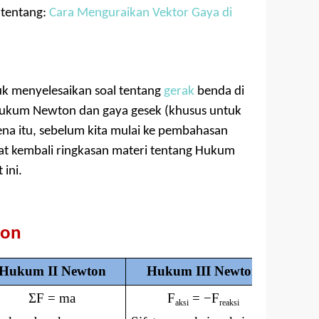
l tentang:
Cara Menguraikan Vektor Gaya di
uk menyelesaikan soal tentang
gerak
benda di
Hukum Newton dan gaya gesek (khusus untuk
ena itu, sebelum kita mulai ke pembahasan
ngat kembali ringkasan materi tentang Hukum
ini.
ton
Hukum II Newton
Hukum III Newton
Σ
F = ma
F
=
−
F
aksi
reaksi