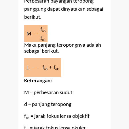
Perbesaran bayangan teropong
panggung dapat dinyatakan sebagai
berikut.
f
ob
M =
f
ok
Maka panjang teropongnya adalah
sebagai berikut.
f
+ f
L
=
ob
ok
Keterangan:
M = perbesaran sudut
d = panjang teropong
f
= jarak fokus lensa objektif
ob
f
= jarak fokus lensa okuler