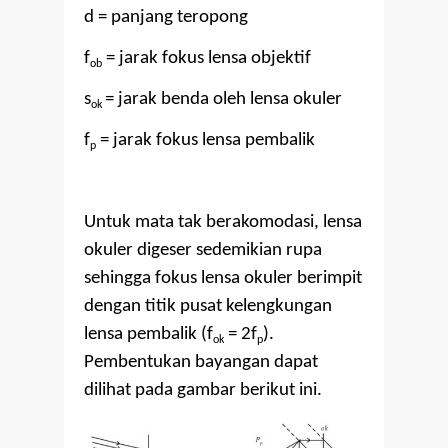
d = panjang teropong
f
= jarak fokus lensa objektif
ob
s
= jarak benda oleh lensa okuler
ok
f
= jarak fokus lensa pembalik
p
Untuk mata tak berakomodasi, lensa
okuler digeser sedemikian rupa
sehingga fokus lensa okuler berimpit
dengan titik pusat kelengkungan
lensa pembalik (f
= 2f
).
ok
p
Pembentukan bayangan dapat
dilihat pada gambar berikut ini.