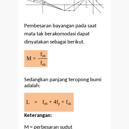
Pembesaran bayangan pada saat
mata tak berakomodasi dapat
dinyatakan sebagai berikut.
f
ob
M =
f
ok
Sedangkan panjang teropong bumi
adalah:
f
+ 4f
+ f
L
=
ob
p
ok
Keterangan:
M = perbesaran sudut