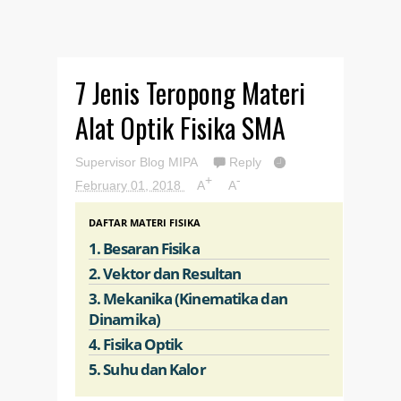
7 Jenis Teropong Materi
Alat Optik Fisika SMA
Supervisor Blog MIPA
Reply
+
-
February 01, 2018
A
A
DAFTAR MATERI FISIKA
1. Besaran Fisika
2. Vektor dan Resultan
3. Mekanika (Kinematika dan
Dinamika)
4. Fisika Optik
5. Suhu dan Kalor