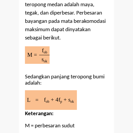
teropong medan adalah maya,
tegak, dan diperbesar. Perbesaran
bayangan pada mata berakomodasi
maksimum dapat dinyatakan
sebagai berikut.
f
ob
M =
s
ok
Sedangkan panjang teropong bumi
adalah:
f
+ 4f
+ s
L
=
ob
p
ok
Keterangan:
M = perbesaran sudut