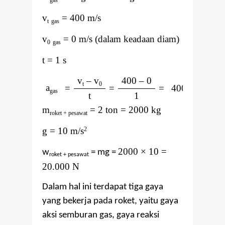
v
= 400 m/s
t
gas
v
= 0 m/s (dalam keadaan diam)
0
gas
t = 1 s
v
–
v
400
–
0
t
0
a
=
=
=
400 m/s
2
gas
t
1
m
= 2 ton = 2000 kg
roket + pesawat
g = 10 m/s
2
2000 × 10 =
w
= mg =
roket + pesawat
20.000 N
Dalam hal ini terdapat tiga gaya
yang bekerja pada roket, yaitu gaya
aksi semburan gas, gaya reaksi