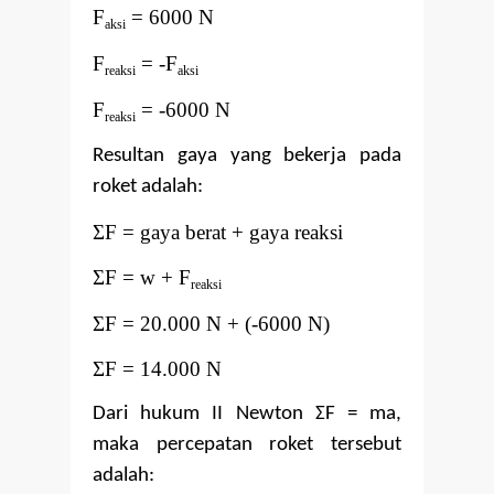
F
= 6000 N
aksi
F
= -F
reaksi
aksi
F
= -6000 N
reaksi
Resultan gaya yang bekerja pada
roket adalah:
Σ
F = gaya berat + gaya reaksi
Σ
F = w + F
reaksi
Σ
F = 20.000 N + (-6000 N)
Σ
F = 14.000 N
Dari hukum II Newton ΣF = ma,
maka percepatan roket tersebut
adalah: