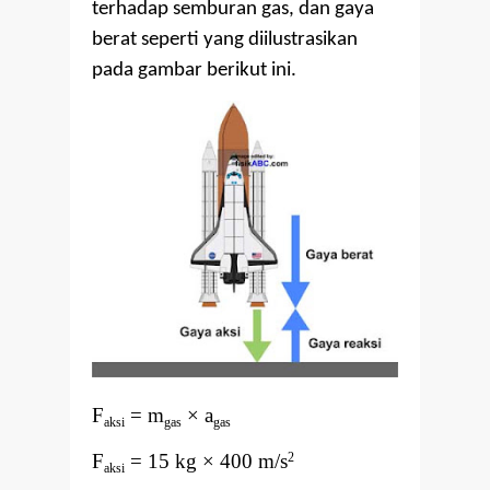
terhadap semburan gas, dan gaya
berat seperti yang diilustrasikan
pada gambar berikut ini.
F
= m
× a
aksi
gas
gas
F
= 15 kg × 400 m/s
2
aksi