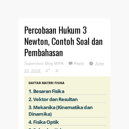
Percobaan Hukum 3
Newton, Contoh Soal dan
Pembahasan
Supervisor Blog MIPA
Reply
June
+
-
23, 2018
A
A
DAFTAR MATERI FISIKA
1. Besaran Fisika
2. Vektor dan Resultan
3. Mekanika (Kinematika dan
Dinamika)
4. Fisika Optik