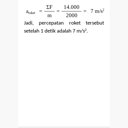
Σ
F
14.000
a
=
=
=
7 m/s
2
roket
m
2000
Jadi, percepatan roket tersebut
2
setelah 1 detik adalah 7 m/s
.