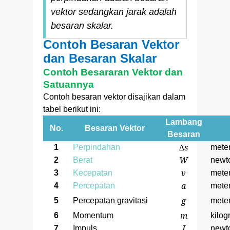
vektor sedangkan jarak adalah
besaran skalar.
Contoh Besaran Vektor
dan Besaran Skalar
Contoh Besararan Vektor dan
Satuannya
Contoh besaran vektor disajikan dalam
tabel berikut ini:
Lambang
No.
Besaran Vektor
Besaran
∆s
1
Perpindahan
mete
W
2
Berat
newt
v
3
Kecepatan
mete
a
4
Percepatan
meter
g
5
Percepatan gravitasi
meter
m
6
Momentum
kilog
I
7
Impuls
newt