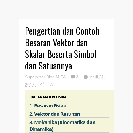
Pengertian dan Contoh
Besaran Vektor dan
Skalar Beserta Simbol
dan Satuannya
Supervisor Blog MIPA
3
April 21,
+
-
2017
A
A
DAFTAR MATERI FISIKA
1. Besaran Fisika
2. Vektor dan Resultan
3. Mekanika (Kinematika dan
Dinamika)