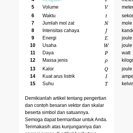
V
5
Volume
meter
t
6
Waktu
seko
N
7
Jumlah mol zat
mole
J
8
Intensitas cahaya
kand
E
9
Energi
joule
W
10
Usaha
joule
P
11
Daya
watt
ρ
12
Massa jenis
kilog
Q
13
Kalor
joule
I
14
Kuat arus listrik
ampe
T
15
Suhu
kelvi
Demikianlah artikel tentang pengertian
dan contoh besaran vektor dan skalar
beserta simbol dan satuannya.
Semoga dapat bermanfaar untuk Anda.
Terimakasih atas kunjungannya dan