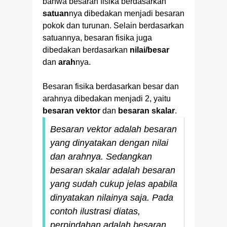
bahwa besaran fisika berdasarkan
satuan
nya dibedakan menjadi besaran
pokok dan turunan. Selain berdasarkan
satuannya, besaran fisika juga
dibedakan berdasarkan
nilai/besar
dan
arah
nya.
Besaran fisika berdasarkan besar dan
arahnya dibedakan menjadi 2, yaitu
besaran vektor
dan
besaran skalar
.
Besaran vektor adalah besaran
yang dinyatakan dengan nilai
dan arahnya. Sedangkan
besaran skalar adalah besaran
yang sudah cukup jelas apabila
dinyatakan nilainya saja. Pada
contoh ilustrasi diatas,
perpindahan adalah besaran