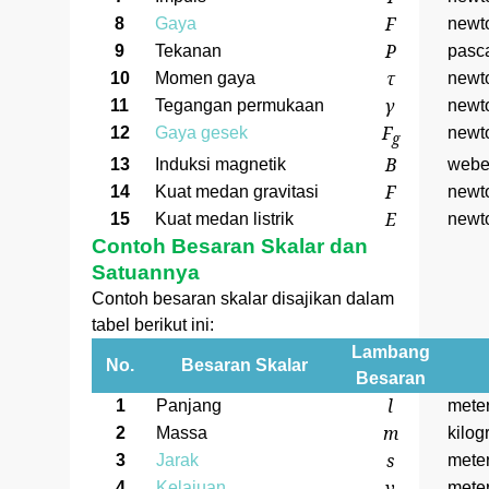
F
8
Gaya
newt
P
9
Tekanan
pasc
τ
10
Momen gaya
newt
γ
11
Tegangan permukaan
newt
F
12
Gaya gesek
newt
g
B
13
Induksi magnetik
weber
F
14
Kuat medan gravitasi
newt
E
15
Kuat medan listrik
newt
Contoh Besaran Skalar dan
Satuannya
Contoh besaran skalar disajikan dalam
tabel berikut ini:
Lambang
No.
Besaran Skalar
Besaran
l
1
Panjang
mete
m
2
Massa
kilo
s
3
Jarak
mete
v
4
Kelajuan
mete