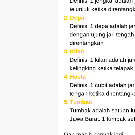
Definisi 1 jengkal adalah 
telunjuk ketika direntang
2.
Depa
Definisi 1 depa adalah jar
dengan ujung jari tengah
direntangkan
3.
Kilan
Definisi 1 kilan adalah ja
kelingking ketika telapa
4.
Hasta
Definisi 1 cubit adalah ja
tengah ketika direntangk
5.
Tumbak
Tumbak adalah satuan lu
Jawa Barat. 1 tumbak se
Dan masih banyak lagi.