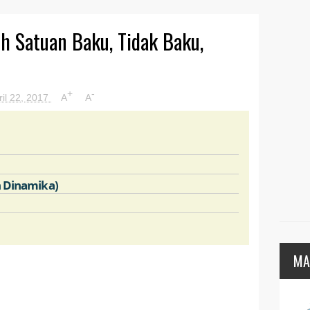
h Satuan Baku, Tidak Baku,
+
-
ril 22, 2017
A
A
n Dinamika)
MA