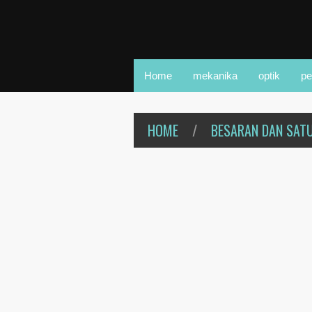
Home
mekanika
optik
pe
HOME
/
BESARAN DAN SAT