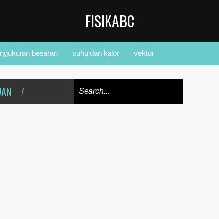
FISIKABC
ngukuran besaran
suhu dan kalor
vektor
UAN
/