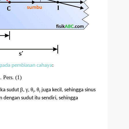
 pada pembiasan cahaya
:
rs. (1)
β
γ
θ
θ
maka sudut
,
,
,
juga kecil, sehingga sinus
i
r
n dengan sudut itu sendiri, sehingga