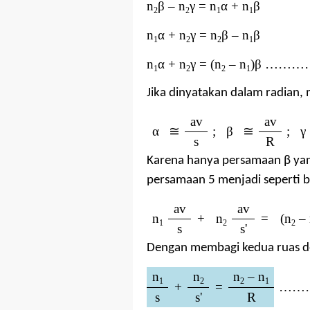
n
β
–
n
γ = n
α + n
β
2
2
1
1
n
α
+ n
γ
= n
β
–
n
β
1
2
2
1
n
α
+ n
γ
= (n
–
n
)
β
…………… 
1
2
2
1
Jika dinyatakan dalam radian,
av
av
α
≅
;
β
≅
;
γ
s
R
Karena hanya persamaan β yang
persamaan 5 menjadi seperti b
av
av
n
+
n
=
(n
–
1
2
2
s
s'
Dengan membagi kedua ruas de
n
n
n
–
n
1
2
2
1
+
=
…………
s
s'
R