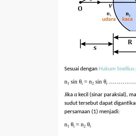
Sesuai dengan
Hukum Snellius
n
sin θ
= n
sin θ
…………… Pe
1
i
2
r
α
Jika
kecil (sinar paraksial), 
sudut tersebut dapat digantika
persamaan (1) menjadi:
n
θ
= n
θ
1
i
2
r