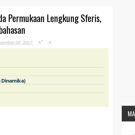
da Permukaan Lengkung Sferis,
bahasan
+
-
vember 09, 2017
A
A
n Dinamika)
MA