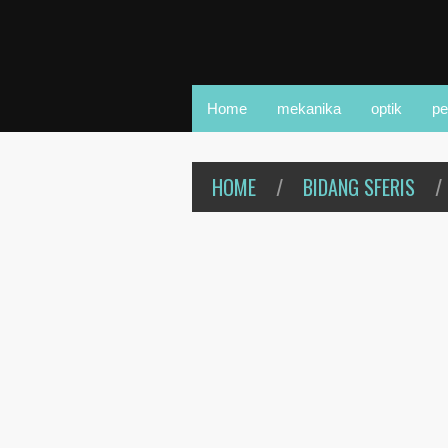
Home
mekanika
optik
pe
HOME
/
BIDANG SFERIS
/