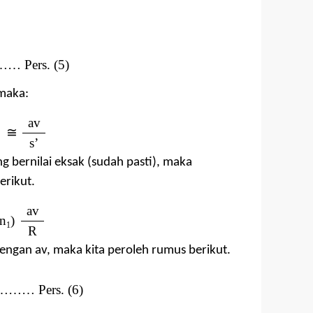
Pers. (5)
 maka:
av
≅
s
’
 bernilai eksak (sudah pasti)
, maka
erikut.
av
n
)
1
R
ngan av, maka kita peroleh rumus berikut.
… Pers. (6)