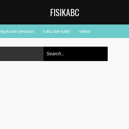
FISIKABC
ngukuran besaran
suhu dan kalor
vektor