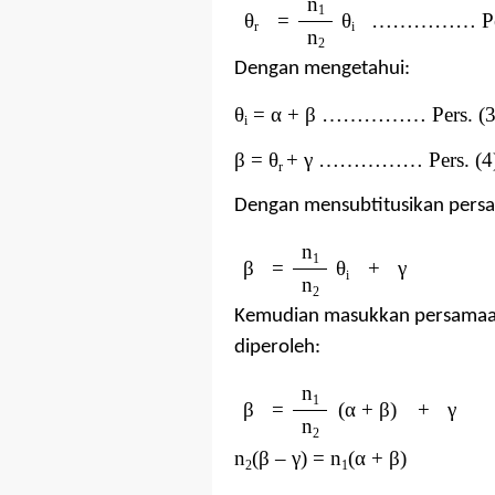
n
1
θ
=
θ
…………… Pers
r
i
n
2
Dengan mengetahui:
θ
=
α
+
β
…………… Pers. (3
i
β
=
θ
+
γ
…………… Pers. (4
r
Dengan mensubtitusikan persam
n
1
β
=
θ
+
γ
i
n
2
Kemudian masukkan persamaan 
diperoleh:
n
1
β
=
(
α + β
)
+
γ
n
2
n
(β
–
γ) = n
(α + β)
2
1